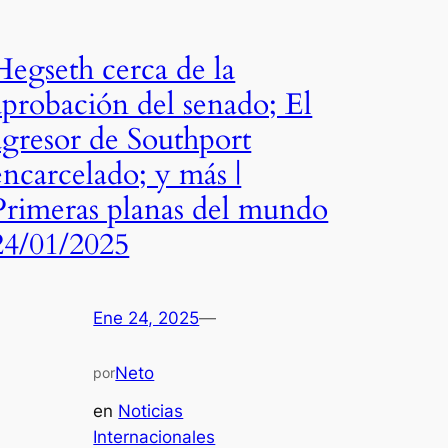
Hegseth cerca de la
aprobación del senado; El
agresor de Southport
encarcelado; y más |
Primeras planas del mundo
24/01/2025
Ene 24, 2025
—
Neto
por
en
Noticias
Internacionales