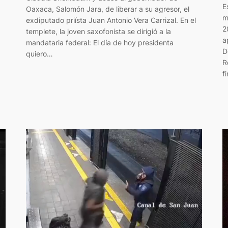
E
Oaxaca, Salomón Jara, de liberar a su agresor, el
m
exdiputado priísta Juan Antonio Vera Carrizal. En el
2
templete, la joven saxofonista se dirigió a la
a
mandataria federal: El día de hoy presidenta
D
quiero…
R
f