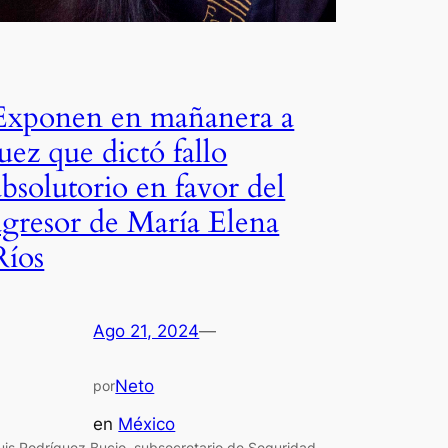
Exponen en mañanera a
juez que dictó fallo
absolutorio en favor del
agresor de María Elena
Ríos
Ago 21, 2024
—
Neto
por
en
México
uis Rodríguez Bucio, subsecretario de Seguridad,