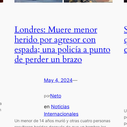
Londres: Muere menor
herido por agresor con
espada; una policía a punto
de perder un brazo
May 4, 2024
—
Neto
por
a
en
Noticias
n
U
Internacionales
p
Un menor de 14 años murió y otras cuatro personas
p
resultaron heridas después de que un hombre las