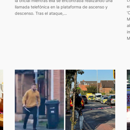
la oficial mientras ella se encontraba realizando una
e
llamada telefónica en la plataforma de ascenso y
‘
descenso. Tras el ataque,…
M
a
i
M