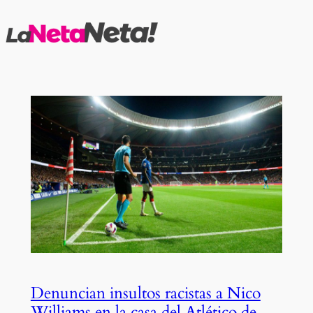
Saltar
al
contenido
Denuncian insultos racistas a Nico
Williams en la casa del Atlético de