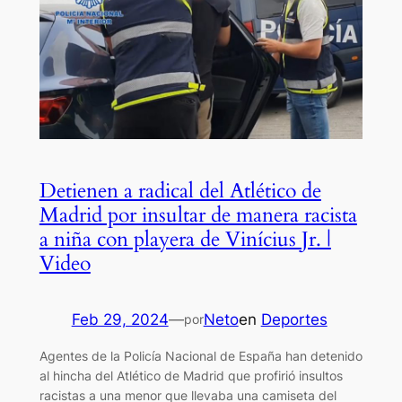
Detienen a radical del Atlético de
Madrid por insultar de manera racista
a niña con playera de Vinícius Jr. |
Video
Feb 29, 2024
—
Neto
en
Deportes
por
Agentes de la Policía Nacional de España han detenido
al hincha del Atlético de Madrid que profirió insultos
racistas a una menor que llevaba una camiseta del