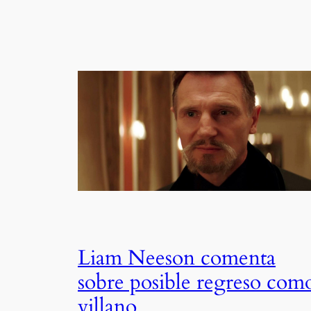
Liam Neeson comenta
sobre posible regreso com
villano