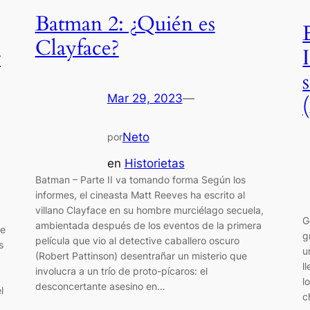
Batman 2: ¿Quién es
Clayface?
r
Mar 29, 2023
—
Neto
por
en
Historietas
Batman – Parte II va tomando forma Según los
informes, el cineasta Matt Reeves ha escrito al
villano Clayface en su hombre murciélago secuela,
G
ambientada después de los eventos de la primera
he
g
película que vio al detective caballero oscuro
s
u
(Robert Pattinson) desentrañar un misterio que
l
involucra a un trío de proto-pícaros: el
l
desconcertante asesino en…
l
c