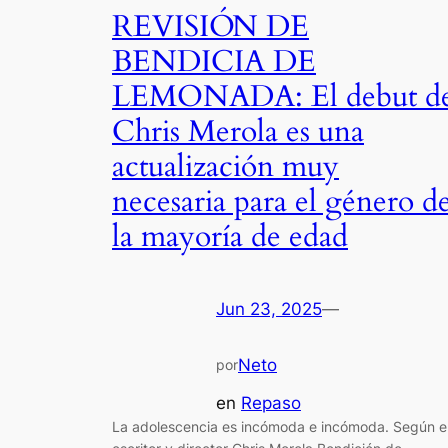
REVISIÓN DE
BENDICIA DE
LEMONADA: El debut d
Chris Merola es una
actualización muy
necesaria para el género d
la mayoría de edad
Jun 23, 2025
—
Neto
por
en
Repaso
La adolescencia es incómoda e incómoda. Según e