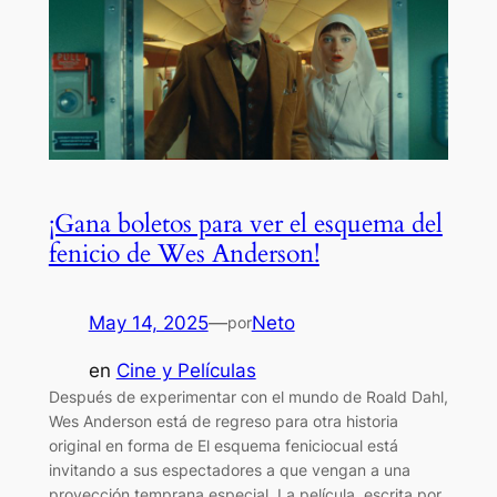
¡Gana boletos para ver el esquema del
fenicio de Wes Anderson!
May 14, 2025
—
Neto
por
en
Cine y Películas
Después de experimentar con el mundo de Roald Dahl,
Wes Anderson está de regreso para otra historia
original en forma de El esquema feniciocual está
invitando a sus espectadores a que vengan a una
proyección temprana especial. La película, escrita por