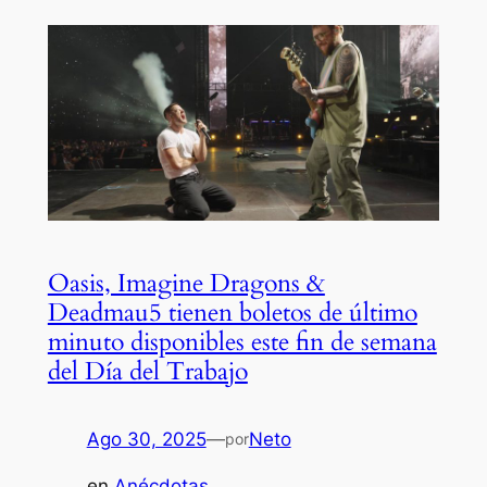
Oasis, Imagine Dragons &
Deadmau5 tienen boletos de último
minuto disponibles este fin de semana
del Día del Trabajo
Ago 30, 2025
—
Neto
por
en
Anécdotas