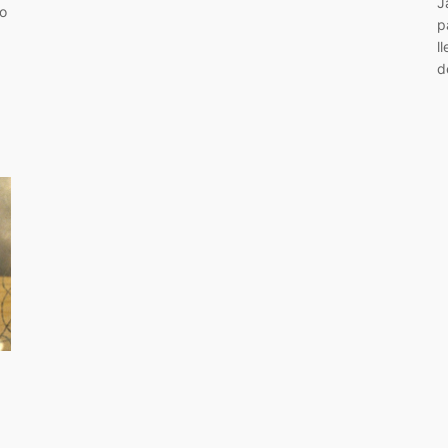
J
do
p
l
d