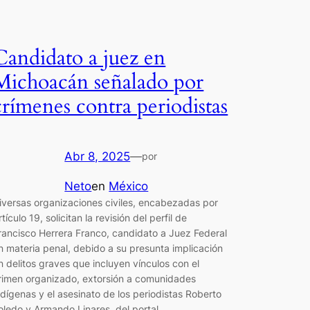
Candidato a juez en
Michoacán señalado por
crímenes contra periodistas
Abr 8, 2025
—
por
Neto
en
México
iversas organizaciones civiles, encabezadas por
rtículo 19, solicitan la revisión del perfil de
rancisco Herrera Franco, candidato a Juez Federal
n materia penal, debido a su presunta implicación
n delitos graves que incluyen vínculos con el
rimen organizado, extorsión a comunidades
ndígenas y el asesinato de los periodistas Roberto
oledo y Armando Linares, del portal…