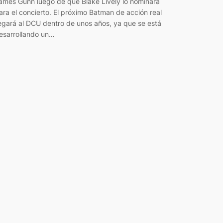
ames Gunn luego de que Blake Lively lo nominara
ara el concierto. El próximo Batman de acción real
legará al DCU dentro de unos años, ya que se está
esarrollando un…