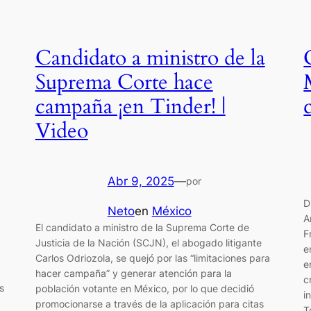
Candidato a ministro de la
Suprema Corte hace
campaña ¡en Tinder! |
Video
Abr 9, 2025
—
por
D
Neto
en
México
A
El candidato a ministro de la Suprema Corte de
F
Justicia de la Nación (SCJN), el abogado litigante
e
Carlos Odriozola, se quejó por las “limitaciones para
e
hacer campaña” y generar atención para la
c
s
población votante en México, por lo que decidió
i
promocionarse a través de la aplicación para citas
T