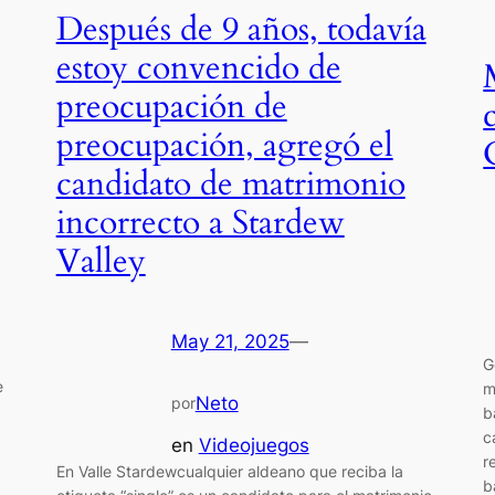
Después de 9 años, todavía
estoy convencido de
preocupación de
preocupación, agregó el
candidato de matrimonio
incorrecto a Stardew
Valley
May 21, 2025
—
G
e
m
Neto
por
b
c
en
Videojuegos
r
En Valle Stardewcualquier aldeano que reciba la
b