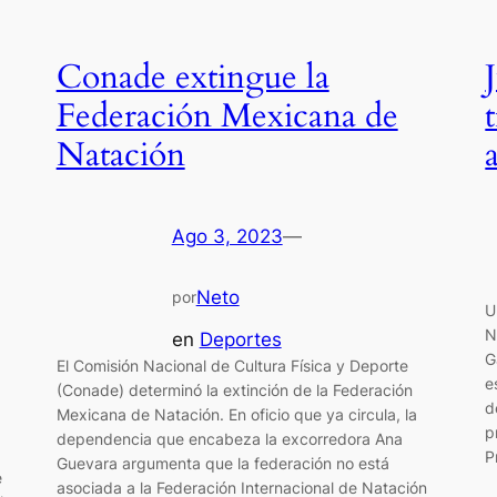
Conade extingue la
Federación Mexicana de
Natación
a
Ago 3, 2023
—
Neto
por
U
N
en
Deportes
G
El Comisión Nacional de Cultura Física y Deporte
e
(Conade) determinó la extinción de la Federación
d
Mexicana de Natación. En oficio que ya circula, la
p
dependencia que encabeza la excorredora Ana
P
Guevara argumenta que la federación no está
e
asociada a la Federación Internacional de Natación