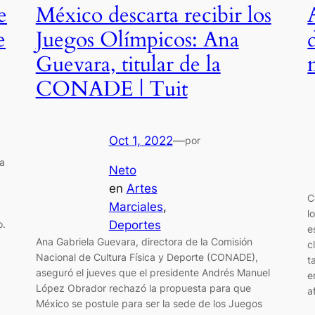
e
México descarta recibir los
e
Juegos Olímpicos: Ana
Guevara, titular de la
CONADE | Tuit
Oct 1, 2022
—
por
ca
Neto
en
Artes
C
Marciales
, 
l
o.
Deportes
e
Ana Gabriela Guevara, directora de la Comisión
c
Nacional de Cultura Física y Deporte (CONADE),
t
aseguró el jueves que el presidente Andrés Manuel
e
López Obrador rechazó la propuesta para que
a
México se postule para ser la sede de los Juegos