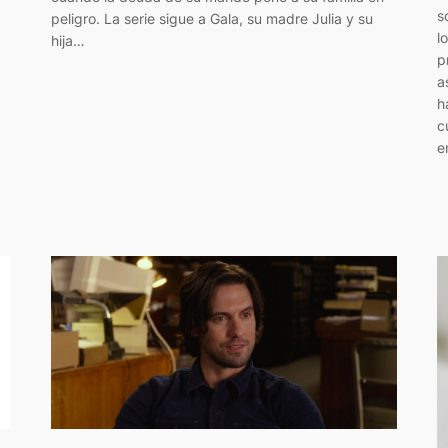
s
peligro. La serie sigue a Gala, su madre Julia y su
l
hija…
p
a
h
c
e