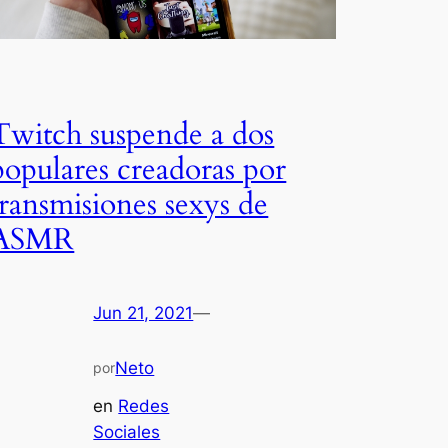
Twitch suspende a dos
populares creadoras por
transmisiones sexys de
ASMR
Jun 21, 2021
—
Neto
por
en
Redes
Sociales