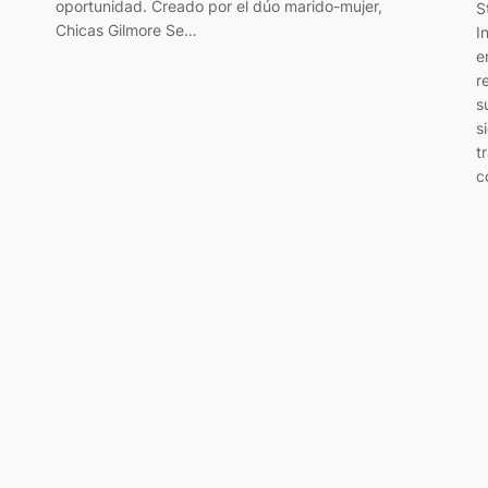
oportunidad. Creado por el dúo marido-mujer,
S
Chicas Gilmore Se…
I
e
r
s
s
t
c