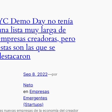
YC Demo Day no tenía
una lista muy larga de
empresas creadoras, pero
estas son las que se
destacaron
Sep 8, 2022
—
por
Neto
en
Empresas
Emergentes
(Startups)
as nuevas empresas de la economía del creador