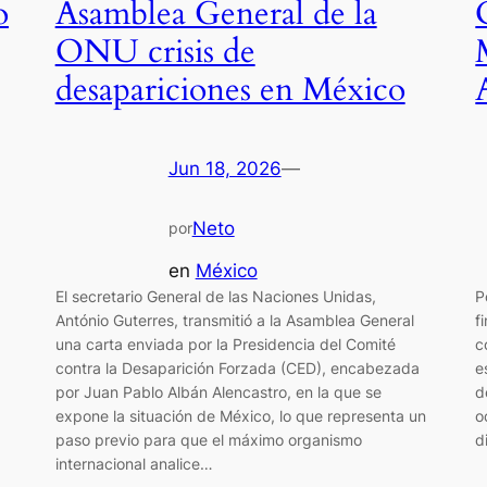
o
Asamblea General de la
ONU crisis de
desapariciones en México
Jun 18, 2026
—
Neto
por
en
México
El secretario General de las Naciones Unidas,
P
António Guterres, transmitió a la Asamblea General
f
una carta enviada por la Presidencia del Comité
c
contra la Desaparición Forzada (CED), encabezada
e
por Juan Pablo Albán Alencastro, en la que se
d
expone la situación de México, lo que representa un
o
paso previo para que el máximo organismo
d
internacional analice…