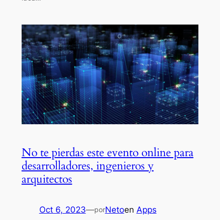
No te pierdas este evento online para
desarrolladores, ingenieros y
arquitectos
Oct 6, 2023
—
Neto
en
Apps
por