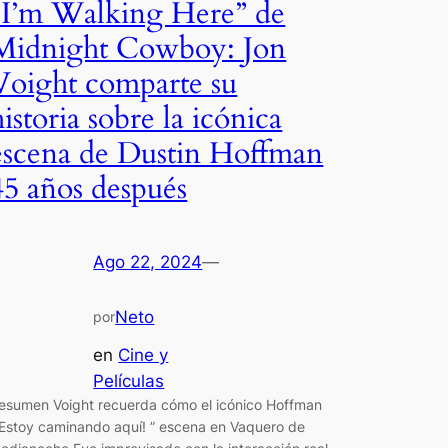
“I’m Walking Here” de
Midnight Cowboy: Jon
Voight comparte su
historia sobre la icónica
escena de Dustin Hoffman
45 años después
Ago 22, 2024
—
Neto
por
en
Cine y
Películas
esumen Voight recuerda cómo el icónico Hoffman
¡Estoy caminando aquí! ” escena en Vaquero de