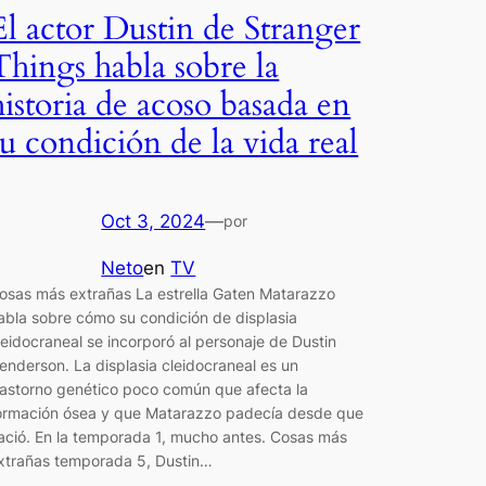
El actor Dustin de Stranger
Things habla sobre la
historia de acoso basada en
su condición de la vida real
Oct 3, 2024
—
por
Neto
en
TV
osas más extrañas La estrella Gaten Matarazzo
abla sobre cómo su condición de displasia
leidocraneal se incorporó al personaje de Dustin
enderson. La displasia cleidocraneal es un
rastorno genético poco común que afecta la
ormación ósea y que Matarazzo padecía desde que
ació. En la temporada 1, mucho antes. Cosas más
xtrañas temporada 5, Dustin…