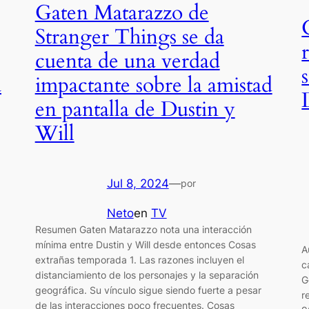
Gaten Matarazzo de
Stranger Things se da
cuenta de una verdad
impactante sobre la amistad
a
en pantalla de Dustin y
Will
Jul 8, 2024
—
por
Neto
en
TV
Resumen Gaten Matarazzo nota una interacción
mínima entre Dustin y Will desde entonces Cosas
A
extrañas temporada 1. Las razones incluyen el
c
distanciamiento de los personajes y la separación
G
geográfica. Su vínculo sigue siendo fuerte a pesar
r
de las interacciones poco frecuentes. Cosas