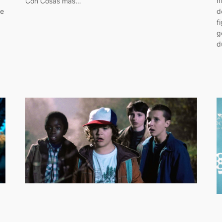
m
Con Cosas más…
de
d
f
g
d