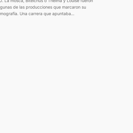
0. La mosca, Bitelchús o Thelma y Louise fueron
lgunas de las producciones que marcaron su
ilmografía. Una carrera que apuntaba…