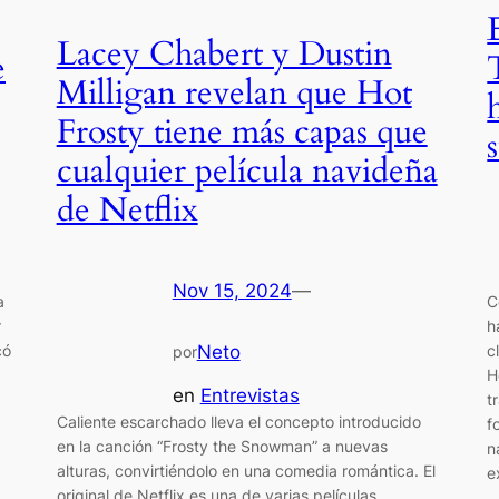
Lacey Chabert y Dustin
e
Milligan revelan que Hot
Frosty tiene más capas que
cualquier película navideña
de Netflix
Nov 15, 2024
—
a
C
r
h
có
c
Neto
por
H
en
Entrevistas
t
Caliente escarchado lleva el concepto introducido
f
en la canción “Frosty the Snowman” a nuevas
n
alturas, convirtiéndolo en una comedia romántica. El
e
original de Netflix es una de varias películas