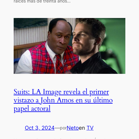
raíces más de treinta años…
Suits: LA Image revela el primer
vistazo a John Amos en su último
papel actoral
Oct 3, 2024
—
Neto
en
TV
por