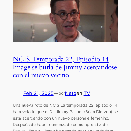
NCIS Temporada 22, Episodio 14
Image se burla de Jimmy acercándose
con el nuevo vecino
Feb 21, 2025
—
Neto
en
TV
por
Una nueva foto de NCIS La temporada 22, episodio 14
ha revelado que el Dr. Jimmy Palmer (Brian Dietzen) se
está acercando con un nuevo personaje femenino.
Después de haber comenzado como aprendiz de
Ducky, Jimmy, Jimmy ha pasado por una verdadera