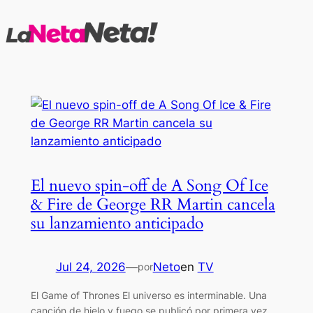
Saltar
al
contenido
El nuevo spin-off de A Song Of Ice
& Fire de George RR Martin cancela
su lanzamiento anticipado
Jul 24, 2026
—
Neto
en
TV
por
El Game of Thrones El universo es interminable. Una
canción de hielo y fuego se publicó por primera vez