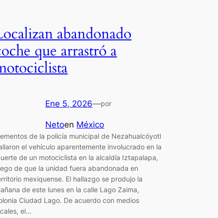
Localizan abandonado
coche que arrastró a
motociclista
Ene 5, 2026
—
por
Neto
en
México
lementos de la policía municipal de Nezahualcóyotl
allaron el vehículo aparentemente involucrado en la
uerte de un motociclista en la alcaldía Iztapalapa,
uego de que la unidad fuera abandonada en
erritorio mexiquense. El hallazgo se produjo la
añana de este lunes en la calle Lago Zaima,
olonia Ciudad Lago. De acuerdo con medios
ocales, el…