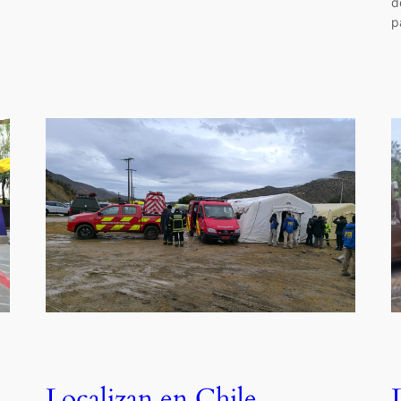
d
p
Localizan en Chile