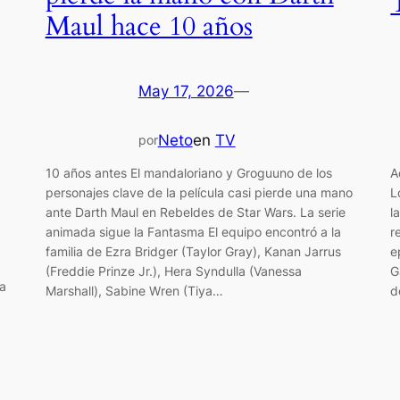
Maul hace 10 años
May 17, 2026
—
Neto
en
TV
por
10 años antes El mandaloriano y Groguuno de los
A
personajes clave de la película casi pierde una mano
L
ante Darth Maul en Rebeldes de Star Wars. La serie
l
animada sigue la Fantasma El equipo encontró a la
r
familia de Ezra Bridger (Taylor Gray), Kanan Jarrus
e
(Freddie Prinze Jr.), Hera Syndulla (Vanessa
G
la
Marshall), Sabine Wren (Tiya…
d