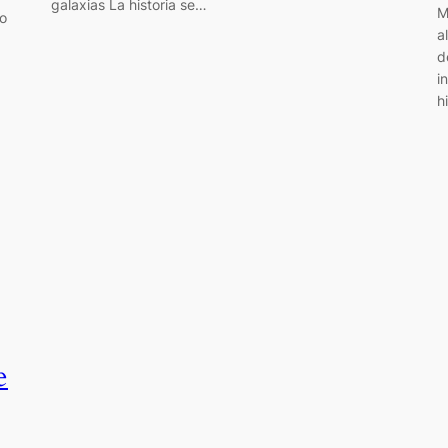
galaxias La historia se…
M
do
a
d
i
h
e