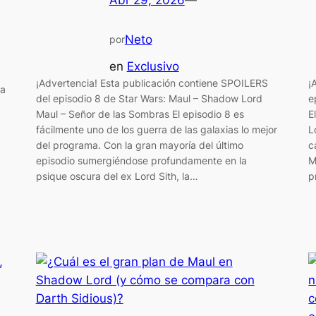
Abr 29, 2026
—
Neto
por
en
Exclusivo
¡Advertencia! Esta publicación contiene SPOILERS
¡
la
del episodio 8 de Star Wars: Maul – Shadow Lord
e
Maul – Señor de las Sombras El episodio 8 es
E
fácilmente uno de los guerra de las galaxias lo mejor
L
del programa. Con la gran mayoría del último
c
episodio sumergiéndose profundamente en la
M
psique oscura del ex Lord Sith, la…
p