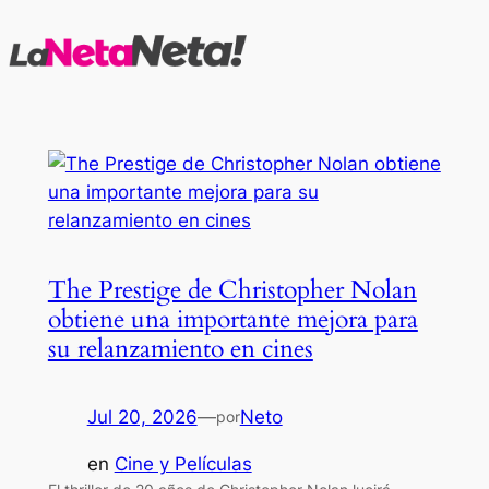
Saltar
al
contenido
The Prestige de Christopher Nolan
obtiene una importante mejora para
su relanzamiento en cines
Jul 20, 2026
—
Neto
por
en
Cine y Películas