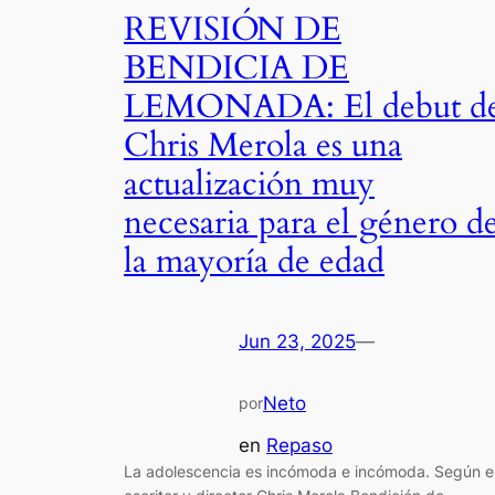
REVISIÓN DE
BENDICIA DE
LEMONADA: El debut d
Chris Merola es una
actualización muy
necesaria para el género d
la mayoría de edad
Jun 23, 2025
—
Neto
por
en
Repaso
La adolescencia es incómoda e incómoda. Según e