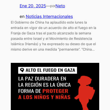
Ene 20, 2025
—
Neto
por
en
Noticias Internacionales
El Gobierno de China ha aplaudido este lunes la
entrada en vigor de un acuerdo de alto el fuego en la
Franja de Gaza tras el pacto alcanzado la semana
pasada entre Israel y el Movimiento de Resistencia
Islámica (Hamás) y ha expresado su deseo de que el
mismo derive en una medida “permanente”. “China…