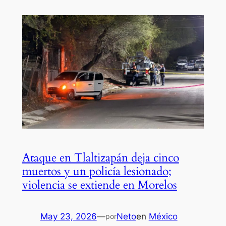
Ataque en Tlaltizapán deja cinco
muertos y un policía lesionado;
violencia se extiende en Morelos
May 23, 2026
—
Neto
en
México
por