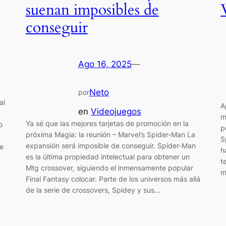
suenan imposibles de
conseguir
Ago 16, 2025
—
Neto
por
al
A
en
Videojuegos
m
Ya sé que las mejores tarjetas de promoción en la
o
p
próxima Magia: la reunión – Marvel’s Spider-Man La
S
expansión será imposible de conseguir. Spider-Man
de
h
es la última propiedad intelectual para obtener un
t
Mtg crossover, siguiendo el inmensamente popular
m
Final Fantasy colocar. Parte de los universos más allá
de la serie de crossovers, Spidey y sus…