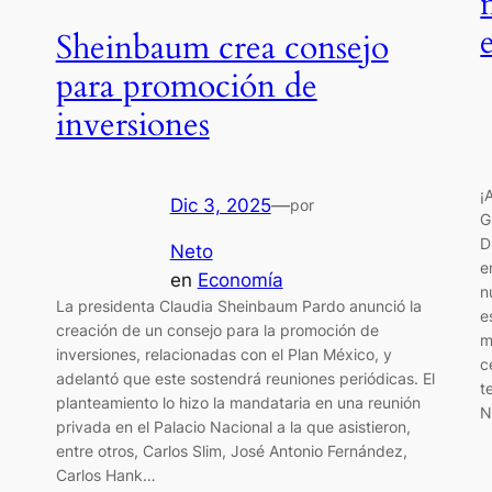
Sheinbaum crea consejo
para promoción de
inversiones
¡
Dic 3, 2025
—
por
G
D
Neto
e
en
Economía
n
La presidenta Claudia Sheinbaum Pardo anunció la
e
creación de un consejo para la promoción de
m
inversiones, relacionadas con el Plan México, y
c
adelantó que este sostendrá reuniones periódicas. El
t
planteamiento lo hizo la mandataria en una reunión
N
privada en el Palacio Nacional a la que asistieron,
entre otros, Carlos Slim, José Antonio Fernández,
Carlos Hank…