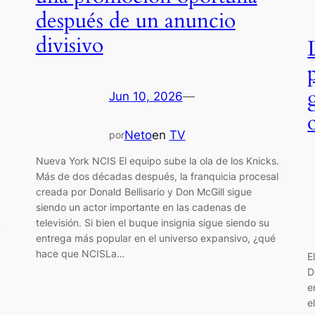
después de un anuncio
divisivo
Jun 10, 2026
—
Neto
en
TV
por
Nueva York NCIS El equipo sube la ola de los Knicks.
Más de dos décadas después, la franquicia procesal
creada por Donald Bellisario y Don McGill sigue
siendo un actor importante en las cadenas de
televisión. Si bien el buque insignia sigue siendo su
y
entrega más popular en el universo expansivo, ¿qué
hace que NCISLa…
E
D
e
e