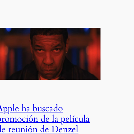
Apple ha buscado
promoción de la película
de reunión de Denzel