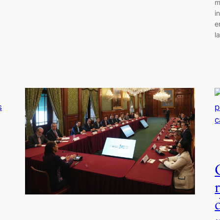
m
i
e
l