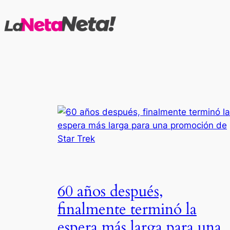
Saltar
al
contenido
60 años después,
finalmente terminó la
espera más larga para una