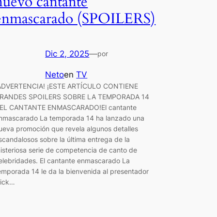
nuevo cantante
enmascarado (SPOILERS)
Dic 2, 2025
—
por
Neto
en
TV
ADVERTENCIA! ¡ESTE ARTÍCULO CONTIENE
RANDES SPOILERS SOBRE LA TEMPORADA 14
EL CANTANTE ENMASCARADO!El cantante
nmascarado La temporada 14 ha lanzado una
ueva promoción que revela algunos detalles
scandalosos sobre la última entrega de la
isteriosa serie de competencia de canto de
elebridades. El cantante enmascarado La
emporada 14 le da la bienvenida al presentador
ick…