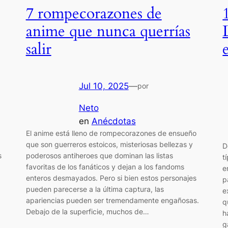
7 rompecorazones de
anime que nunca querrías
salir
Jul 10, 2025
—
por
Neto
en
Anécdotas
El anime está lleno de rompecorazones de ensueño
que son guerreros estoicos, misteriosas bellezas y
D
s
poderosos antiheroes que dominan las listas
t
favoritas de los fanáticos y dejan a los fandoms
e
enteros desmayados. Pero si bien estos personajes
p
pueden parecerse a la última captura, las
e
apariencias pueden ser tremendamente engañosas.
q
Debajo de la superficie, muchos de…
h
g