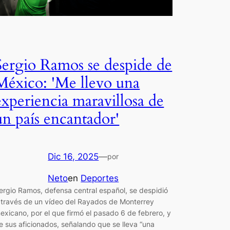
Sergio Ramos se despide de
México: 'Me llevo una
experiencia maravillosa de
un país encantador'
Dic 16, 2025
—
por
Neto
en
Deportes
ergio Ramos, defensa central español, se despidió
 través de un vídeo del Rayados de Monterrey
exicano, por el que firmó el pasado 6 de febrero, y
e sus aficionados, señalando que se lleva “una