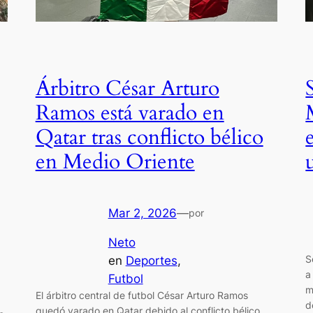
Árbitro César Arturo
Ramos está varado en
Qatar tras conflicto bélico
en Medio Oriente
Mar 2, 2026
—
por
Neto
S
en
Deportes
, 
a
Futbol
m
El árbitro central de futbol César Arturo Ramos
d
quedó varado en Qatar debido al conflicto bélico