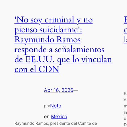
'No soy criminal y no
pienso suicidarme':
Raymundo Ramos
responde a señalamientos
de EE.UU. que lo vinculan
con el CDN
Abr 16, 2026
—
R
d
Neto
por
m
i
en
México
d
Raymundo Ramos, presidente del Comité de
D