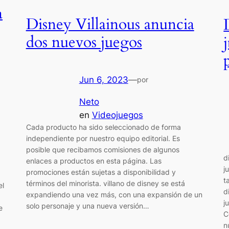
a
Disney Villainous anuncia
dos nuevos juegos
Jun 6, 2023
—
por
Neto
en
Videojuegos
Cada producto ha sido seleccionado de forma
independiente por nuestro equipo editorial. Es
posible que recibamos comisiones de algunos
d
enlaces a productos en esta página. Las
j
promociones están sujetas a disponibilidad y
t
términos del minorista. villano de disney se está
el
d
expandiendo una vez más, con una expansión de un
j
solo personaje y una nueva versión…
e
C
n