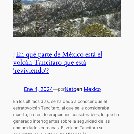
¿En qué parte de México está el
volcán Tancítaro que está
‘reviviendo’?
Ene 4, 2024
—
Neto
en
México
por
En los últimos días, se ha dado a conocer que el
estratovolcán Tancítaro, al que se le consideraba
muerto, ha tenido erupciones considerables, lo que ha
generado interrogantes sobre la seguridad de las
comunidades cercanas. El volcán Tancítaro se