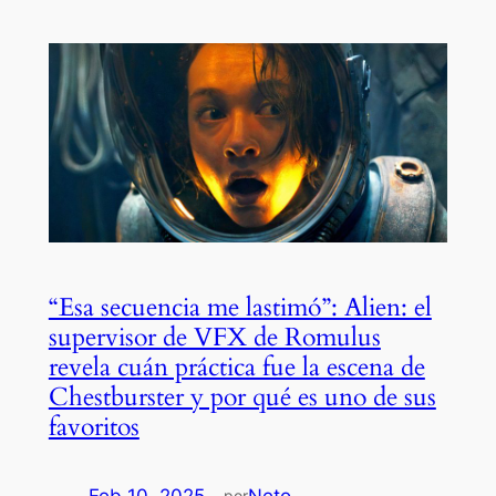
“Esa secuencia me lastimó”: Alien: el
supervisor de VFX de Romulus
revela cuán práctica fue la escena de
Chestburster y por qué es uno de sus
favoritos
Feb 10, 2025
—
Neto
por