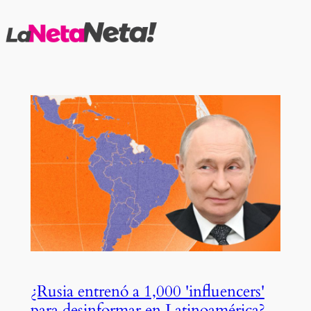
Saltar
al
contenido
¿Rusia entrenó a 1,000 'influencers'
para desinformar en Latinoamérica?