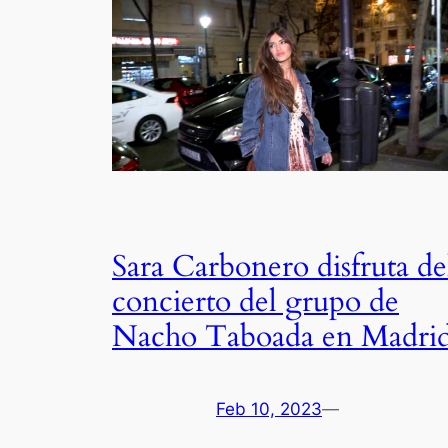
Sara Carbonero disfruta de
concierto del grupo de
Nacho Taboada en Madri
Feb 10, 2023
—