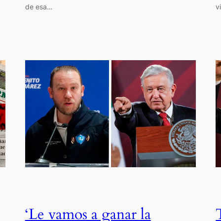
de esa…
v
;
‘Le vamos a ganar la