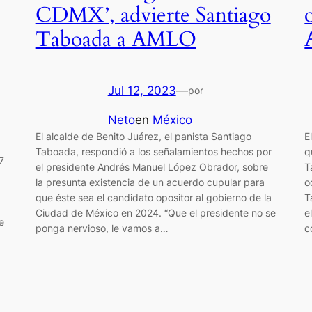
CDMX’, advierte Santiago
Taboada a AMLO
Jul 12, 2023
—
por
Neto
en
México
El alcalde de Benito Juárez, el panista Santiago
E
Taboada, respondió a los señalamientos hechos por
q
7
el presidente Andrés Manuel López Obrador, sobre
T
la presunta existencia de un acuerdo cupular para
o
que éste sea el candidato opositor al gobierno de la
T
Ciudad de México en 2024. “Que el presidente no se
e
e
ponga nervioso, le vamos a…
c