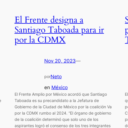
El Frente designa a
Santiago Taboada para ir
por la CDMX
Nov 20, 2023
—
Neto
por
en
México
El Frente Amplio por México acordó que Santiago
E
e
Taboada es su precandidato a la Jefatura de
q
Gobierno de la Ciudad de México por la coalición Va
p
por la CDMX rumbo al 2024. “El órgano de gobierno
C
de la coalición determinó que solo uno de los
p
aspirantes logró el consenso de los tres integrantes
d