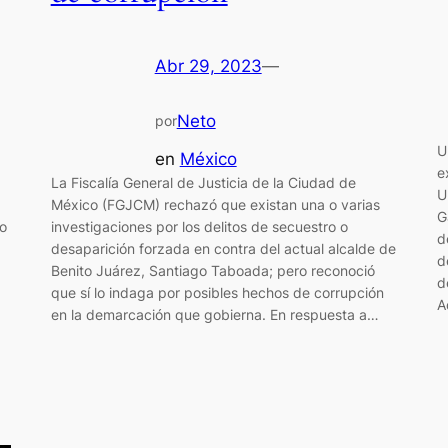
Abr 29, 2023
—
Neto
por
U
en
México
e
La Fiscalía General de Justicia de la Ciudad de
U
México (FGJCM) rechazó que existan una o varias
G
to
investigaciones por los delitos de secuestro o
d
desaparición forzada en contra del actual alcalde de
d
Benito Juárez, Santiago Taboada; pero reconoció
d
que sí lo indaga por posibles hechos de corrupción
A
en la demarcación que gobierna. En respuesta a…