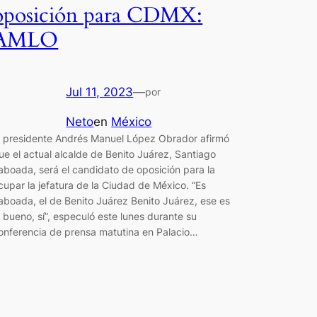
oposición para CDMX:
AMLO
Jul 11, 2023
—
por
Neto
en
México
l presidente Andrés Manuel López Obrador afirmó
ue el actual alcalde de Benito Juárez, Santiago
aboada, será el candidato de oposición para la
cupar la jefatura de la Ciudad de México. “Es
aboada, el de Benito Juárez Benito Juárez, ese es
l bueno, sí”, especuló este lunes durante su
onferencia de prensa matutina en Palacio…