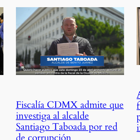
Fiscalía CDMX admite que
investiga al alcalde
Santiago Taboada por red
de corrupción