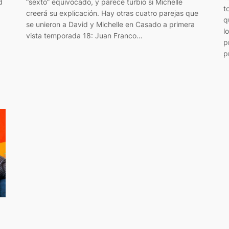
d
“sexto” equivocado, y parece turbio si Michelle
t
creerá su explicación. Hay otras cuatro parejas que
q
se unieron a David y Michelle en Casado a primera
l
vista temporada 18: Juan Franco…
p
p