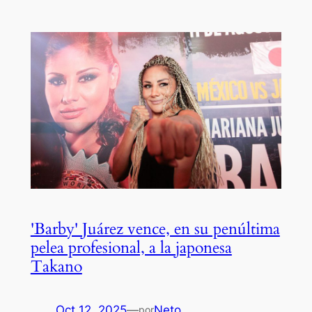
'Barby' Juárez vence, en su penúltima
pelea profesional, a la japonesa
Takano
Oct 12, 2025
—
Neto
por