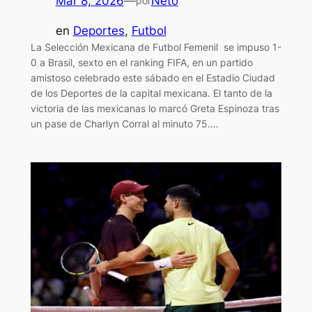
Mar 8, 2026
—
Neto
por
en
Deportes
, 
Futbol
La Selección Mexicana de Futbol Femenil se impuso 1-
0 a Brasil, sexto en el ranking FIFA, en un partido
amistoso celebrado este sábado en el Estadio Ciudad
de los Deportes de la capital mexicana. El tanto de la
victoria de las mexicanas lo marcó Greta Espinoza tras
un pase de Charlyn Corral al minuto 75.…