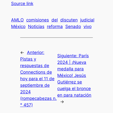
Source link
AMLO
comisiones
del
discuten
judicial
México
Noticias
reforma
Senado
vivo
←
Anterior:
Siguiente:
París
Pistas y
2024 | ¡Nueva
respuestas de
medalla para
Connections de
México! Jesús
hoy para el 11 de
Gutiérrez se
septiembre de
cuelga el bronce
2024
en para natación
(rompecabezas n.
→
° 457)