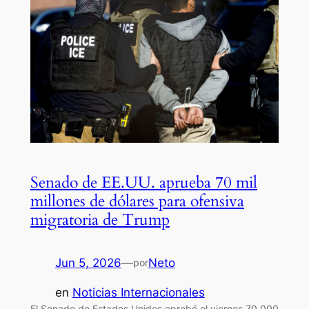
Senado de EE.UU. aprueba 70 mil
millones de dólares para ofensiva
migratoria de Trump
Jun 5, 2026
—
Neto
por
en
Noticias Internacionales
El Senado de Estados Unidos aprobó el viernes 70,000