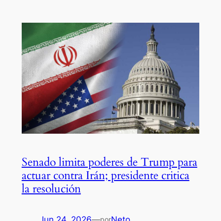
Senado limita poderes de Trump para
actuar contra Irán; presidente critica
la resolución
Jun 24, 2026
—
Neto
por