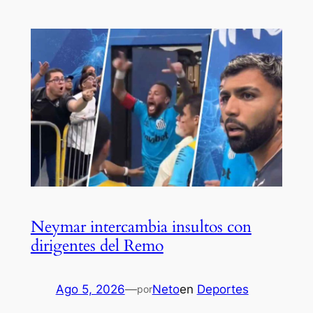
Neymar intercambia insultos con
dirigentes del Remo
Ago 5, 2026
—
Neto
en
Deportes
por