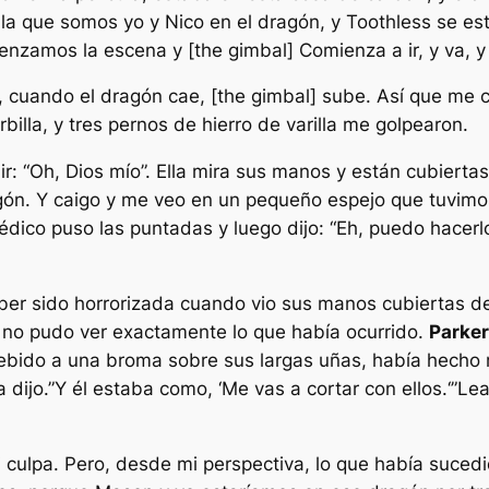
 que somos yo y Nico en el dragón, y Toothless se está
nzamos la escena y [the gimbal] Comienza a ir, y va, y
cuando el dragón cae, [the gimbal] sube. Así que me cai
illa, y tres pernos de hierro de varilla me golpearon.
ir: “Oh, Dios mío”. Ella mira sus manos y están cubierta
gón. Y caigo y me veo en un pequeño espejo que tuvimo
édico puso las puntadas y luego dijo: “Eh, puedo hacerlo
er sido horrorizada cuando vio sus manos cubiertas de
 no pudo ver exactamente lo que había ocurrido.
Parker
bido a una broma sobre sus largas uñas, había hecho
a dijo.”
Y él estaba como, ‘Me vas a cortar con ellos.
‘”Le
 culpa. Pero, desde mi perspectiva, lo que había sucedi