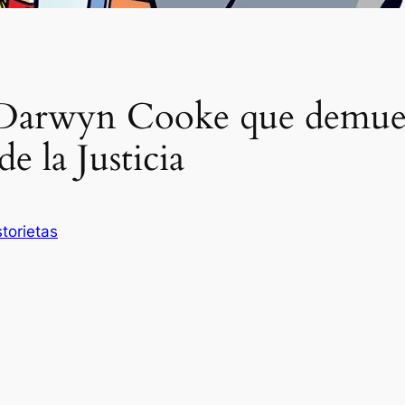
e Darwyn Cooke que demue
de la Justicia
storietas