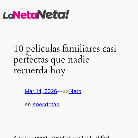
Saltar
al
contenido
10 películas familiares casi
perfectas que nadie
recuerda hoy
Mar 14, 2026
—
Neto
por
en
Anécdotas
A veces puede resultar bastante difícil