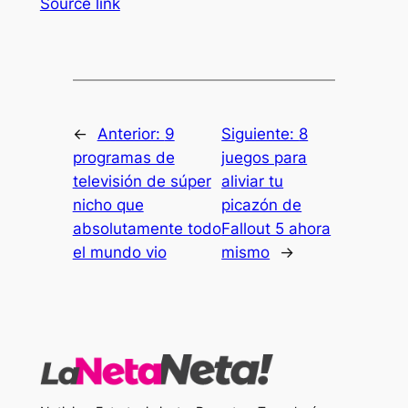
Source link
←
Anterior:
9
Siguiente:
8
programas de
juegos para
televisión de súper
aliviar tu
nicho que
picazón de
absolutamente todo
Fallout 5 ahora
el mundo vio
mismo
→