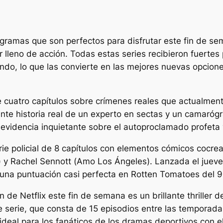
ramas que son perfectos para disfrutar este fin de sem
r lleno de acción. Todas estas series recibieron fuert
do, lo que las convierte en las mejores nuevas opciones
e cuatro capítulos sobre crímenes reales que actualme
ante historia real de un experto en sectas y un camarógr
evidencia inquietante sobre el autoproclamado profeta y
e policial de 8 capítulos con elementos cómicos cocre
) y Rachel Sennott (
Amo Los Ángeles
). Lanzada el jueve
 una puntuación casi perfecta en Rotten Tomatoes del 
 de Netflix este fin de semana es un brillante thriller 
 serie, que consta de 15 episodios entre las temporada
ideal para los fanáticos de los dramas deportivos con 