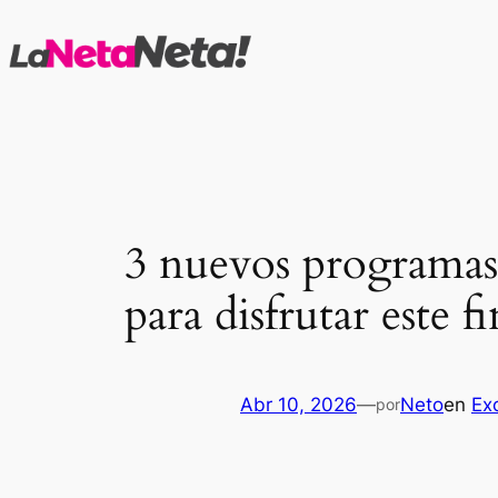
Saltar
al
contenido
3 nuevos programas 
para disfrutar este 
Abr 10, 2026
—
Neto
en
Ex
por