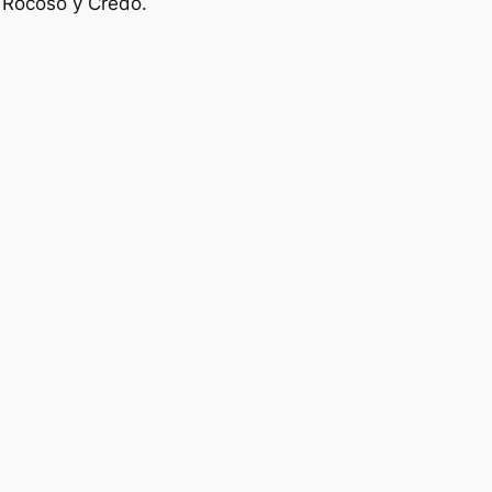
o
Rocoso
y
Credo
.