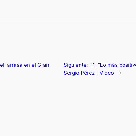
ll arrasa en el Gran
Siguiente:
F1: “Lo más positiv
Sergio Pérez | Video
→