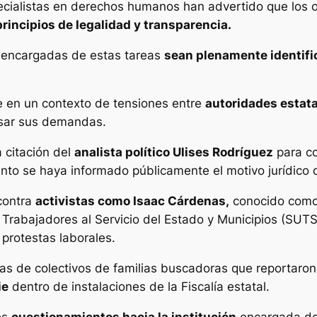
ialistas en derechos humanos han advertido que los o
principios de legalidad y transparencia.
s encargadas de estas tareas
sean plenamente identifi
e en un contexto de tensiones entre
autoridades estata
resar sus demandas.
 citación del
analista político Ulises Rodríguez
para co
to se haya informado públicamente el motivo jurídico de
contra
activistas como Isaac Cárdenas,
conocido como 
e Trabajadores al Servicio del Estado y Municipios (SU
protestas laborales.
as de colectivos de familias buscadoras que reportaron 
ie
dentro de instalaciones de la Fiscalía estatal.
os
cuestionamientos hacia la institución
encargada de p