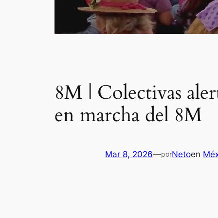
8M | Colectivas aler
en marcha del 8M
Mar 8, 2026
—
Neto
en
Méx
por