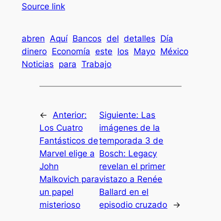
Source link
abren
Aquí
Bancos
del
detalles
Día
dinero
Economía
este
los
Mayo
México
Noticias
para
Trabajo
←
Anterior:
Siguiente:
Las
Los Cuatro
imágenes de la
Fantásticos de
temporada 3 de
Marvel elige a
Bosch: Legacy
John
revelan el primer
Malkovich para
vistazo a Renée
un papel
Ballard en el
misterioso
episodio cruzado
→