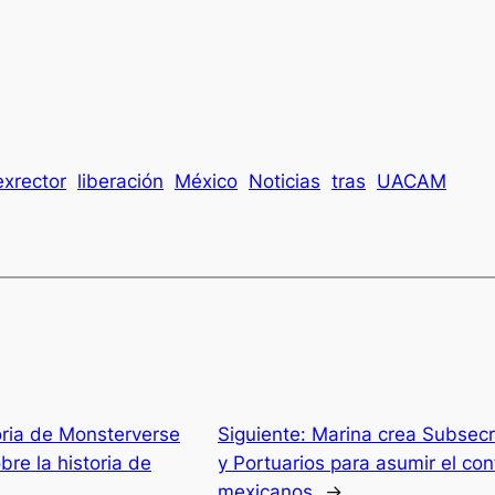
exrector
liberación
México
Noticias
tras
UACAM
oria de Monsterverse
Siguiente:
Marina crea Subsecr
re la historia de
y Portuarios para asumir el con
mexicanos
→