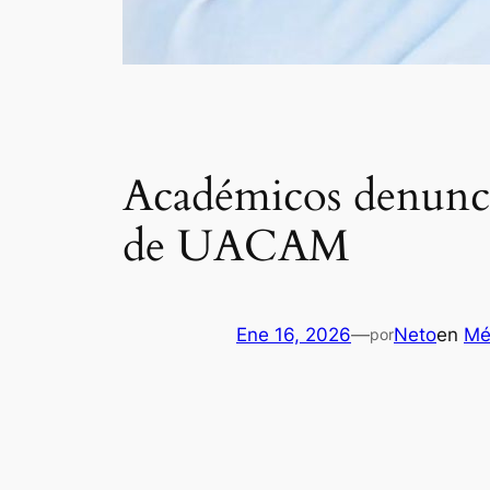
Académicos denuncia
de UACAM
Ene 16, 2026
—
Neto
en
Mé
por