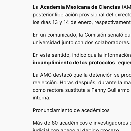
La
Academia Mexicana de Ciencias
(AMC
posterior liberación provisional del exrect
los días 13 y 14 de enero, respectivamente
En un comunicado, la Comisión señaló q
universidad junto con dos colaboradores
En este sentido, indicó que la informació
incumplimiento de los protocolos
requeri
La AMC destacó que la detención se produ
reelección. Horas después, durante la ma
como rectora sustituta a Fanny Guillermo
interna.
Pronunciamiento de acedémicos
Más de 80 académicos e investigadores de 
judicial con apego al debido proceso.