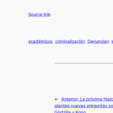
Source link
académicos
criminalización
Denuncian
←
Anterior:
La próxima hist
plantea nuevas preguntas sob
Godzilla y Kong