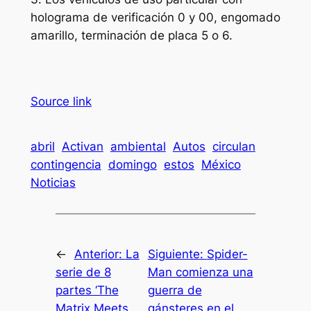
holograma de verificación 0 y 00, engomado
amarillo, terminación de placa 5 o 6.
Source link
abril
Activan
ambiental
Autos
circulan
contingencia
domingo
estos
México
Noticias
←
Anterior:
La
Siguiente:
Spider-
serie de 8
Man comienza una
partes ‘The
guerra de
Matrix Meets
gánsteres en el