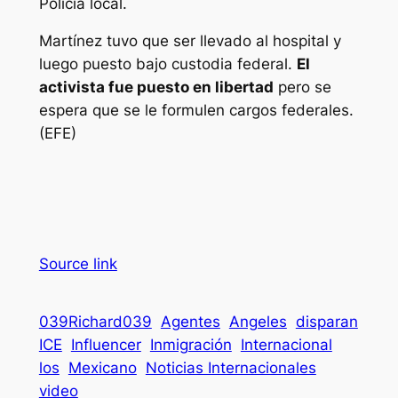
Policía local.
Martínez tuvo que ser llevado al hospital y
luego puesto bajo custodia federal.
El
activista fue puesto en libertad
pero se
espera que se le formulen cargos federales.
(EFE)
Source link
039Richard039
Agentes
Angeles
disparan
ICE
Influencer
Inmigración
Internacional
los
Mexicano
Noticias Internacionales
video