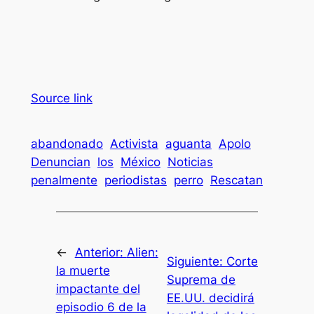
Source link
abandonado
Activista
aguanta
Apolo
Denuncian
los
México
Noticias
penalmente
periodistas
perro
Rescatan
←
Anterior:
Alien:
Siguiente:
Corte
la muerte
Suprema de
impactante del
EE.UU. decidirá
episodio 6 de la