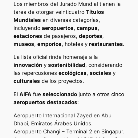
Los miembros del Jurado Mundial tienen la
tarea de otorgar veinticuatro
Títulos
Mundiales
en diversas categorías,
incluyendo
aeropuertos
,
campus
,
estaciones
de pasajeros,
deportes
,
museos
,
emporios
, hote
l
es y
restaurantes
.
La lista oficial rinde homenaje a la
innovación
y
sostenibilidad
, considerando
las repercusiones
ecológicas
,
sociales
y
culturales
de los proyectos.
El
AIFA
fue
seleccionado
junto a otros cinco
aeropuertos
destacados
:
Aeropuerto Internacional Zayed en Abu
Dhabi, Emiratos Árabes Unidos.
Aeropuerto Changi – Terminal 2 en Singapur.