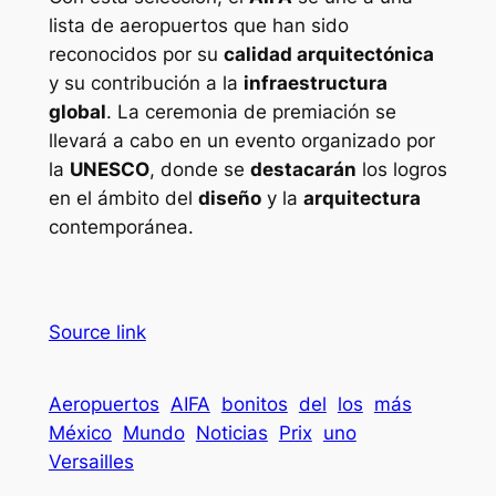
lista de aeropuertos que han sido
reconocidos por su
calidad arquitectónica
y su contribución a la
infraestructura
global
. La ceremonia de premiación se
llevará a cabo en un evento organizado por
la
UNESCO
, donde se
destacarán
los logros
en el ámbito del
diseño
y la
arquitectura
contemporánea.
Source link
Aeropuertos
AIFA
bonitos
del
los
más
México
Mundo
Noticias
Prix
uno
Versailles