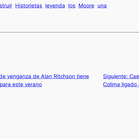
struir
Historietas
leyenda
los
Moore
una
r de venganza de Alan Ritchson tiene
Siguiente:
Cae
 para este verano
Colima ligado