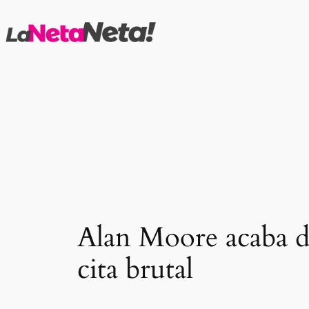
Saltar
al
contenido
Alan Moore acaba de
cita brutal