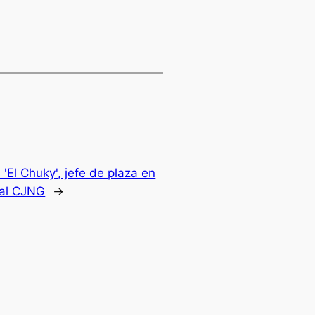
 'El Chuky', jefe de plaza en
 al CJNG
→