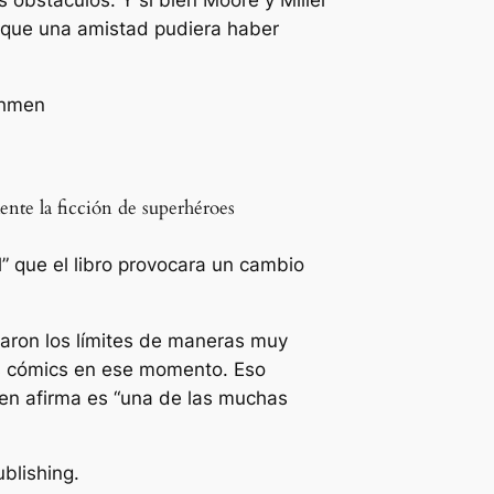
 obstáculos. Y si bien Moore y Miller
 que una amistad pudiera haber
nte la ficción de superhéroes
l” que el libro provocara un cambio
saron los límites de maneras muy
os cómics en ese momento. Eso
en afirma es “
una de las muchas
blishing.