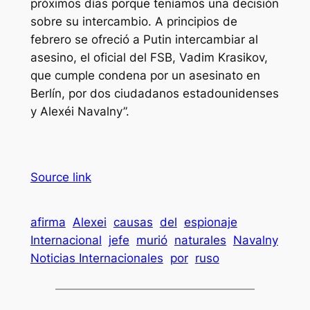
próximos días porque teníamos una decisión
sobre su intercambio. A principios de
febrero se ofreció a Putin intercambiar al
asesino, el oficial del FSB, Vadim Krasikov,
que cumple condena por un asesinato en
Berlín, por dos ciudadanos estadounidenses
y Alexéi Navalny”.
Source link
afirma
Alexei
causas
del
espionaje
Internacional
jefe
murió
naturales
Navalny
Noticias Internacionales
por
ruso