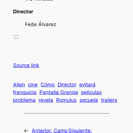
Director
Fede Álvarez
Source link
Alien
cine
Cómo
Director
evitará
franquicia
Pantalla Grande
peliculas
problema
revela
Romulus
secuela
trailers
←
Anterior:
Camp
Siguiente: