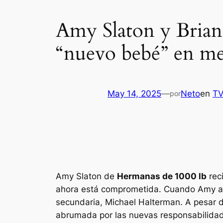
Amy Slaton y Brian
“nuevo bebé” en m
May 14, 2025
—
Neto
en
T
por
Amy Slaton de
Hermanas de 1000 lb
rec
ahora está comprometida. Cuando Amy ap
secundaria, Michael Halterman. A pesar de
abrumada por las nuevas responsabilidade