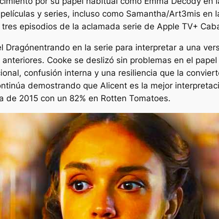
cimiento por su papel habitual como Emma Decody en 
películas y series, incluso como Samantha/Art3mis en l
 tres episodios de la aclamada serie de Apple TV+
Caba
l Dragón
entrando en la serie para interpretar a una ver
 anteriores. Cooke se deslizó sin problemas en el papel 
nal, confusión interna y una resiliencia que la convie
ntinúa demostrando que Alicent es la mejor interpretaci
ula de 2015 con un 82% en Rotten Tomatoes.