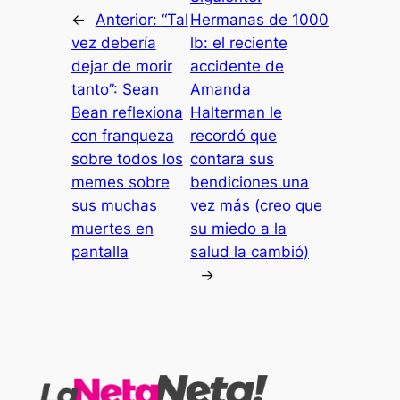
←
Anterior:
“Tal
Hermanas de 1000
vez debería
lb: el reciente
dejar de morir
accidente de
tanto”: Sean
Amanda
Bean reflexiona
Halterman le
con franqueza
recordó que
sobre todos los
contara sus
memes sobre
bendiciones una
sus muchas
vez más (creo que
muertes en
su miedo a la
pantalla
salud la cambió)
→