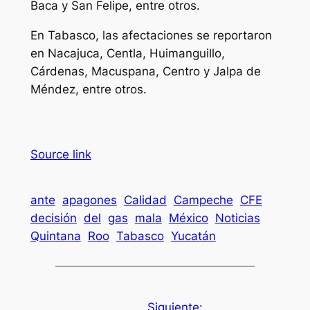
Baca y San Felipe, entre otros.
En Tabasco, las afectaciones se reportaron
en Nacajuca, Centla, Huimanguillo,
Cárdenas, Macuspana, Centro y Jalpa de
Méndez, entre otros.
Source link
ante
apagones
Calidad
Campeche
CFE
decisión
del
gas
mala
México
Noticias
Quintana
Roo
Tabasco
Yucatán
Siguiente: