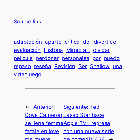
Source link
adaptación
aparte
crítica
del
divertido
evaluación
Historia
Minecraft
olvidar
película
perdonar
personajes
por
puedo
repaso
reseña
Revisión
Ser
Shallow
una
videojuego
←
Anterior:
Siguiente:
Ted
Dove Cameron
Lasso Star hace
se llena femme
Apple TV+ regresa
fatale en love
con una nueva serie
me muere
de comedia A24
→